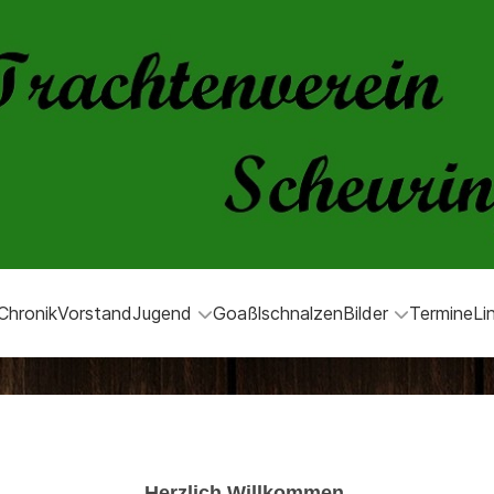
Chronik
Vorstand
Jugend
Goaßlschnalzen
Bilder
Termine
Li
Herzlich Willkommen